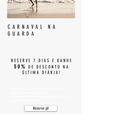
CARNAVAL NA
GUARDA
RESERVE 7 DIAS E GANHE
50%
DE DESCONTO NA
ÚLTIMA DIÁRIA!
Aproveite nosso desconto especial para
estadias prolongadas na
Pousada
Madre
Guarda e volte para casa
totalmente renovado!
Reserve já!