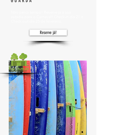
GUARDA
Não perca tempo! Reserve já a sua
estadia para o Carnaval!
Check-in dia 21 e
Check-out dia 25 de fevereiro.
Reserve já!