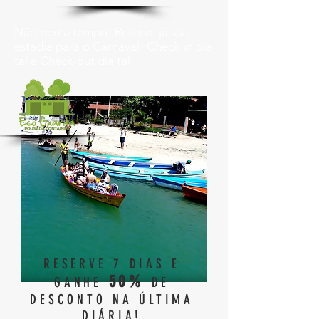
Não perca tempo! Reserve já sua
estadia para o Carnaval! Check-in dia
tal e Check-out dia tal.
RESERVE 7 DIAS E
50%
GANHE
DE
DESCONTO NA ÚLTIMA
DIÁRIA!