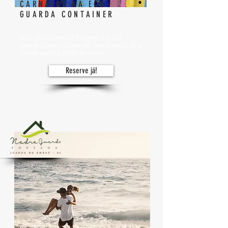
CARNAVAL NA ECO
GUARDA CONTAINER
Não perca tempo! Reserve já a sua
estadia para o Carnaval!
Check-in dia 21 e
Check-out dia 25 de fevereiro.
Reserve já!